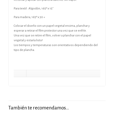
Para textil :
Algodón, 165º x 15″
Para madera, 165º x 30 «
Colocar el diseño con un papel vegetal encima, planchar y
esperar a retirar el film protector una vez que se enfríe.
Una vez que se retire el film, volver a planchar con el papel
vegetal y estaría listo!
Los tiempos y temperaturas son orientativos dependiendo del
tipo de plancha.
También te recomendamos…