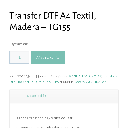
Transfer DTF A4 Textil,
Madera – TG155
Hay existencias
Añadir al carrito
SKU:
200465- TG155 verano
Categorías:
MANUALIDADES Y DIY
,
Transfers
DTF
,
TRANSFERS DTFS Y TEXTILES
Etiqueta:
LOBA MANUALIDADES
Descripción
Diseños transferibles y fáciles de usar :
Recortar y aplicar con plancha caliente sin vapor.