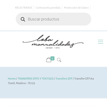
REGISTRARSE
Contraseña perdida
Protección de Datos
Búsqueda
de
productos
0
Home
/
TRANSFERS DTFS Y TEXTILES
/
Transfers DTF
/ Transfer DTF A4
Textil, Madera – TG155