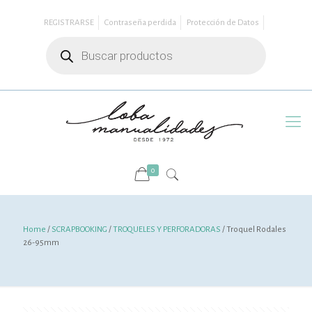
REGISTRARSE
Contraseña perdida
Protección de Datos
Búsqueda
de
productos
0
Home
/
SCRAPBOOKING
/
TROQUELES Y PERFORADORAS
/ Troquel Rodales
26-95mm