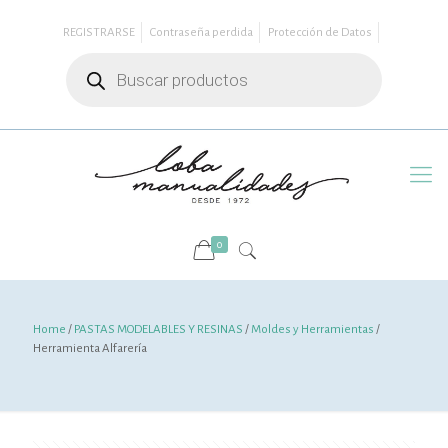
REGISTRARSE
Contraseña perdida
Protección de Datos
Búsqueda
de
productos
0
Home
/
PASTAS MODELABLES Y RESINAS
/
Moldes y Herramientas
/
Herramienta Alfarería