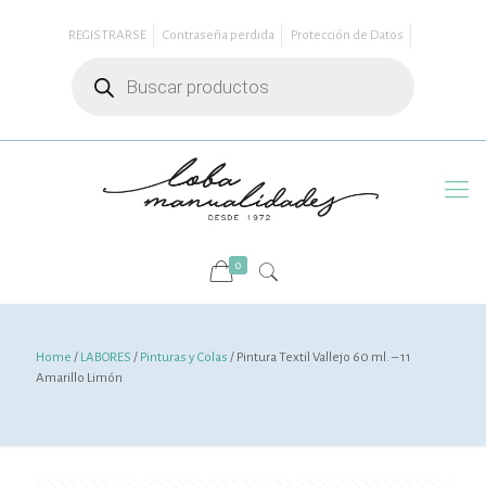
REGISTRARSE
Contraseña perdida
Protección de Datos
Búsqueda
de
productos
0
Home
/
LABORES
/
Pinturas y Colas
/ Pintura Textil Vallejo 60 ml. – 11
Amarillo Limón