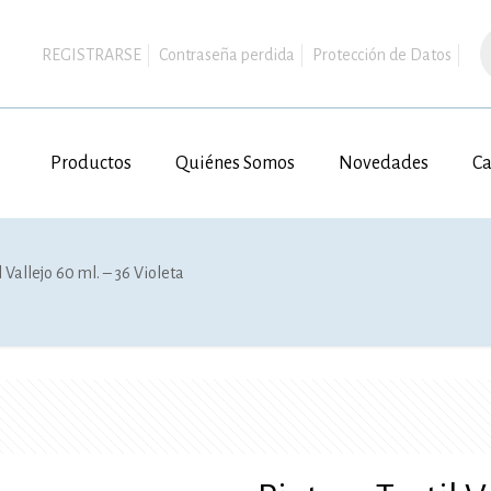
B
d
REGISTRARSE
Contraseña perdida
Protección de Datos
p
Productos
Quiénes Somos
Novedades
Ca
l Vallejo 60 ml. – 36 Violeta