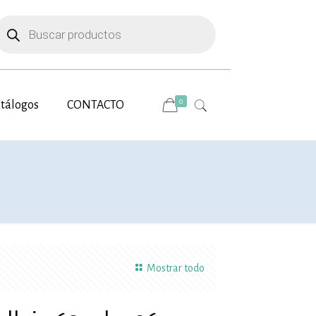
úsqueda
e
roductos
0
tálogos
CONTACTO
Mostrar todo