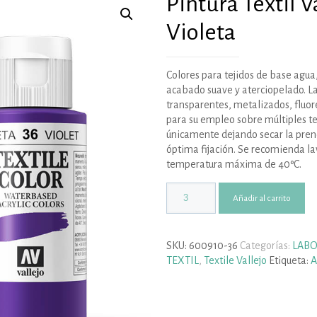
Pintura Textil V
Violeta
Colores para tejidos de base agua
acabado suave y aterciopelado. L
transparentes, metalizados, fluor
para su empleo sobre múltiples tej
únicamente dejando secar la prend
óptima fijación. Se recomienda lav
temperatura máxima de 40ºC.
Añadir al carrito
SKU:
600910-36
Categorías:
LABO
TEXTIL
,
Textile Vallejo
Etiqueta:
A