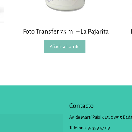
Foto Transfer 75 ml – La Pajarita
Añadir al carrito
Contacto
Av. de Martí Pujol 625, 08915 Bad
Teléfono: 93 399 57 09