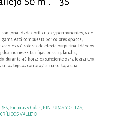
allejo 60 ml. – 36
, con tonalidades brillantes y permanentes, y de
a gama está compuesta por colores opacos,
escentes y 6 colores de efecto purpurina. Idóneos
idos, no necesitan fijación con plancha,
a durante 48 horas es suficiente para lograr una
ar los tejidos con programa corto, a una
RES
,
Pinturas y Colas
,
PINTURAS Y COLAS
,
CRÍLICOS VALLEJO