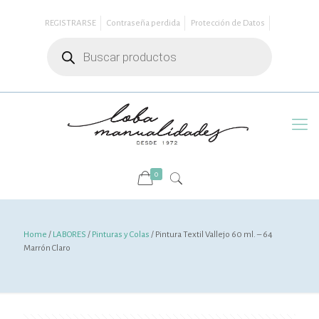
REGISTRARSE
Contraseña perdida
Protección de Datos
Búsqueda
de
productos
0
Home
/
LABORES
/
Pinturas y Colas
/ Pintura Textil Vallejo 60 ml. – 64
Marrón Claro