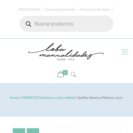
REGISTRARSE
Contraseña perdida
Protección de Datos
Búsqueda
de
productos
0
Home
/
SOPORTES
/
Abanicos y Aros Metal
/ Varillas Abanico Plástico 12cm