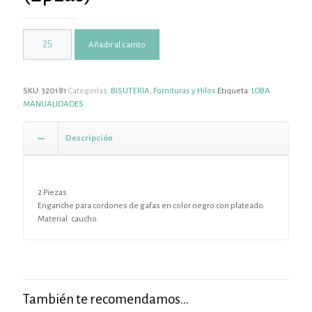
Añadir al carrito
SKU:
320181
Categorías:
BISUTERIA
,
Fornituras y Hilos
Etiqueta:
LOBA
MANUALIDADES
Descripción
2 Piezas
Enganche para cordones de gafas en color negro con plateado.
Material: caucho.
También te recomendamos…