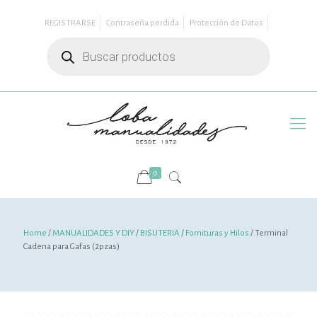
REGISTRARSE
Contraseña perdida
Protección de Datos
Búsqueda
de
productos
0
Home
/
MANUALIDADES Y DIY
/
BISUTERIA
/
Fornituras y Hilos
/ Terminal
Cadena para Gafas (2pzas)