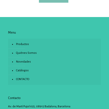
Menu
Productos
Quiénes Somos
Novedades
Catálogos
CONTACTO
Contacto
Av. de Martí Pujol 625, 08915 Badalona, Barcelona