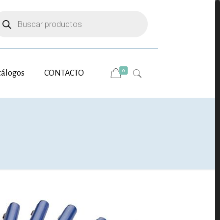
úsqueda
e
oductos
0
tálogos
CONTACTO