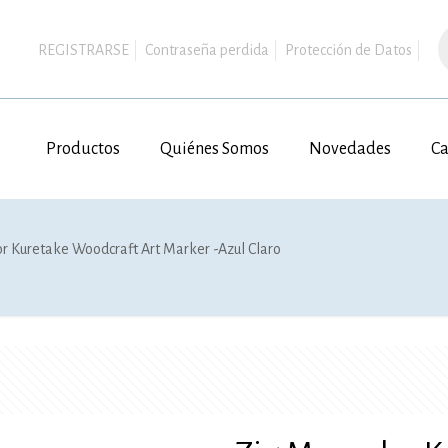
B
d
REGISTRARSE
Contraseña perdida
Protección de Datos
p
Productos
Quiénes Somos
Novedades
Ca
r Kuretake Woodcraft Art Marker -Azul Claro