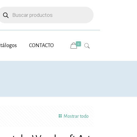
úsqueda
e
roductos
0
tálogos
CONTACTO
Mostrar todo