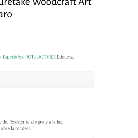
uretake Woodcraft Art
aro
s:
Especiales
,
ROTULADORES
Etiqueta:
do, Resistente al agua y a la luz.
 sobre la madera.