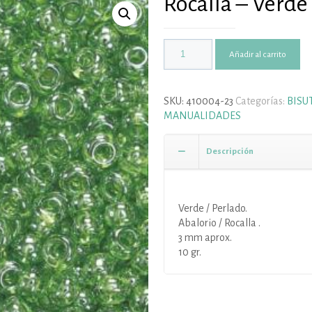
Rocalla – Verd
Añadir al carrito
SKU:
410004-23
Categorías:
BISU
MANUALIDADES
Descripción
Verde / Perlado.
Abalorio / Rocalla .
3 mm aprox.
10 gr.