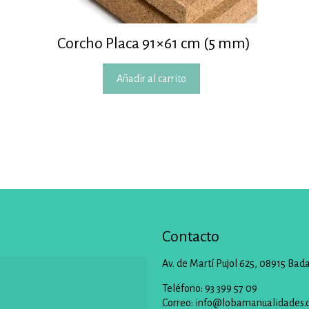
Corcho Placa 91×61 cm (5 mm)
Añadir al carrito
Contacto
Av. de Martí Pujol 625, 08915 Bad
Teléfono: 93 399 57 09
Correo:
info@lobamanualidades.