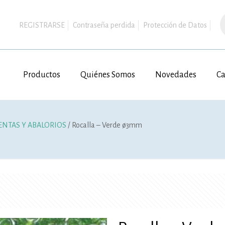
B
d
REGISTRARSE
Contraseña perdida
Protección de Datos
p
Productos
Quiénes Somos
Novedades
Ca
ENTAS Y ABALORIOS
/ Rocalla – Verde ø3mm