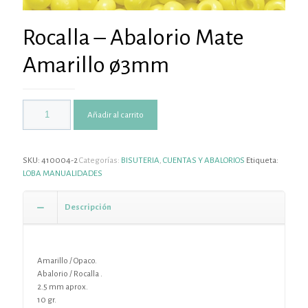
Rocalla – Abalorio Mate
Amarillo ø3mm
Añadir al carrito
SKU:
410004-2
Categorías:
BISUTERIA
,
CUENTAS Y ABALORIOS
Etiqueta:
LOBA MANUALIDADES
Descripción
Amarillo / Opaco.
Abalorio / Rocalla .
2.5 mm aprox.
10 gr.