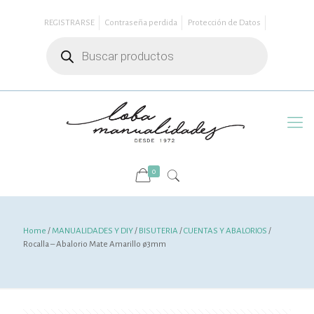
REGISTRARSE
Contraseña perdida
Protección de Datos
Búsqueda
de
productos
0
Home
/
MANUALIDADES Y DIY
/
BISUTERIA
/
CUENTAS Y ABALORIOS
/
Rocalla – Abalorio Mate Amarillo ø3mm