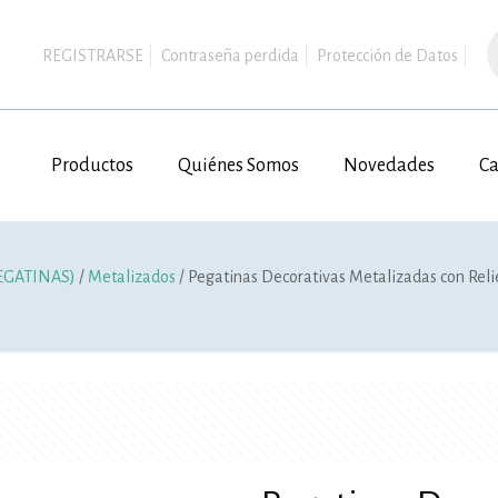
B
d
REGISTRARSE
Contraseña perdida
Protección de Datos
p
Productos
Quiénes Somos
Novedades
Ca
EGATINAS)
/
Metalizados
/ Pegatinas Decorativas Metalizadas con Rel