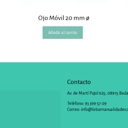
Ojo Móvil 20 mm ø
Añadir al carrito
Contacto
Av. de Martí Pujol 625, 08915 Bad
Teléfono: 93 399 57 09
Correo:
info@lobamanualidades.