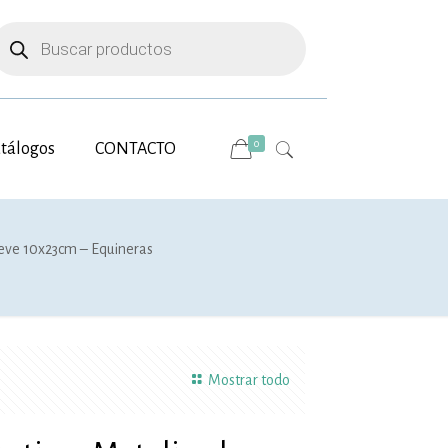
úsqueda
e
roductos
0
tálogos
CONTACTO
ieve 10x23cm – Equineras
Mostrar todo