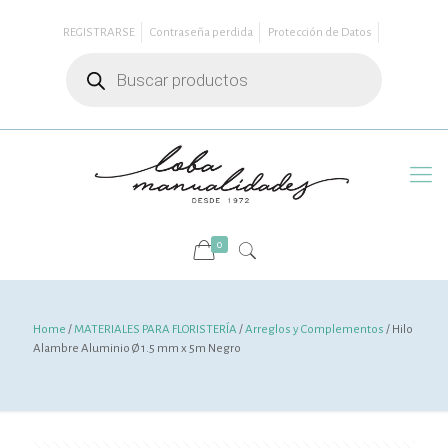
REGISTRARSE
Contraseña perdida
Protección de Datos
Búsqueda
de
productos
0
Home
/
MATERIALES PARA FLORISTERÍA
/
Arreglos y Complementos
/ Hilo
Alambre Aluminio Ø 1.5 mm x 5m Negro