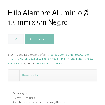
Hilo Alambre Aluminio Ø
1.5 mm x 5m Negro
Añadir al carrito
SKU:
130065-Negro
Categorías:
Arreglos y Complementos
,
Corcho,
Espejos y Metales
,
MANUALIDADES Y MATERIALES
,
MATERIALES PARA
FLORISTERÍA
Etiqueta:
LOBA MANUALIDADES
Descripción
Color Negro.
1,5 mm x 5 metros.
Alambre extremadamente suave y flexible.