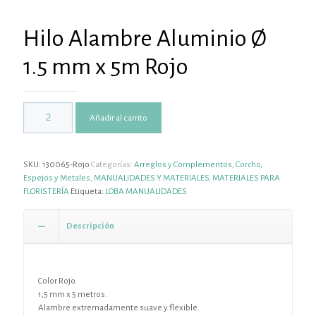
Hilo Alambre Aluminio Ø
1.5 mm x 5m Rojo
Añadir al carrito
SKU:
130065-Rojo
Categorías:
Arreglos y Complementos
,
Corcho,
Espejos y Metales
,
MANUALIDADES Y MATERIALES
,
MATERIALES PARA
FLORISTERÍA
Etiqueta:
LOBA MANUALIDADES
Descripción
Color Rojo.
1,5 mm x 5 metros.
Alambre extremadamente suave y flexible.