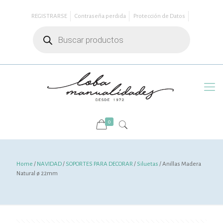
REGISTRARSE
Contraseña perdida
Protección de Datos
Búsqueda
de
productos
0
Home
/
NAVIDAD
/
SOPORTES PARA DECORAR
/
Siluetas
/ Anillas Madera
Natural ø 22mm