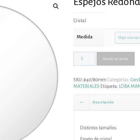
Espejos Redondo
Cristal
Medida
Añadir al carrito
SKU:
ø40/80mm
Categorías:
Corc
MATERIALES
Etiqueta:
LOBA MA
Descripción
Distintos tamaños.
Espejo de cristal