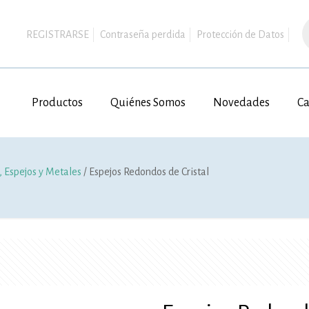
B
d
REGISTRARSE
Contraseña perdida
Protección de Datos
p
Productos
Quiénes Somos
Novedades
Ca
, Espejos y Metales
/ Espejos Redondos de Cristal