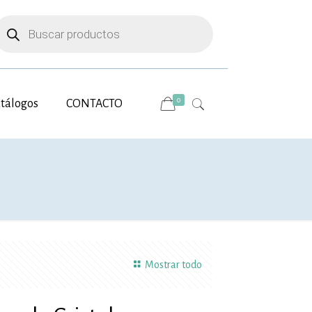
úsqueda
e
roductos
0
tálogos
CONTACTO
Mostrar todo