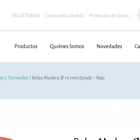
B
d
REGISTRARSE
Contraseña perdida
Protección de Datos
p
Productos
Quiénes Somos
Novedades
Ca
s y Torneados
/ Bolas Madera Ø 10 mm (50ud) – Rojo