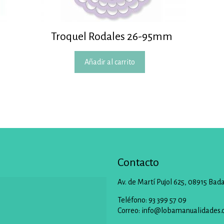
Troquel Rodales 26-95mm
Añadir al carrito
Contacto
Av. de Martí Pujol 625, 08915 Bad
Teléfono: 93 399 57 09
Correo:
info@lobamanualidades.