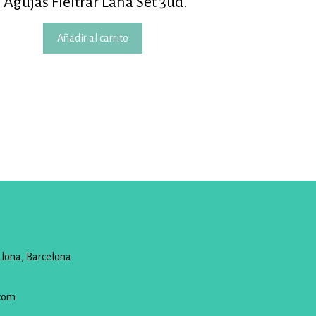
Agujas Fieltrar Lana Set 3ud.
Añadir al carrito
alona, Barcelona
com