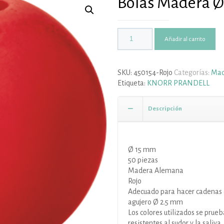
Bolas Madera Ø
Añadir al carrito
SKU:
450154-Rojo
Categorías:
Mad
Etiqueta:
KNORR PRANDELL
Descripción
Ø 15 mm
50 piezas
Madera Alemana
Rojo
Adecuado para hacer cadenas 
agujero Ø 2.5 mm
Los colores utilizados se prue
resistentes al sudor y la saliva.