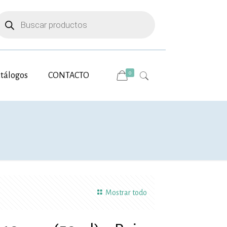
úsqueda
e
roductos
0
tálogos
CONTACTO
Mostrar todo