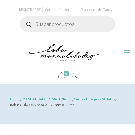
REGISTRARSE
Contraseña perdida
Protección de Datos
Búsqueda
de
productos
0
Home
/
MANUALIDADES Y MATERIALES
/
Corcho, Espejos y Metales
/
Bobina Hilo de Alpaca Ø 0,25 mm x 50 mt