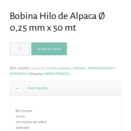
Bobina Hilo de Alpaca Ø
0,25 mm x 50 mt
Añadir al carrito
SKU:
130205
Categorías:
Corcho, Espejos y Metales
,
MANUALIDADES Y
MATERIALES
Etiqueta:
KNORR PRANDELL
Descripción
Ø 0,25 mm
150 m
con núcleo de cobre
plateado