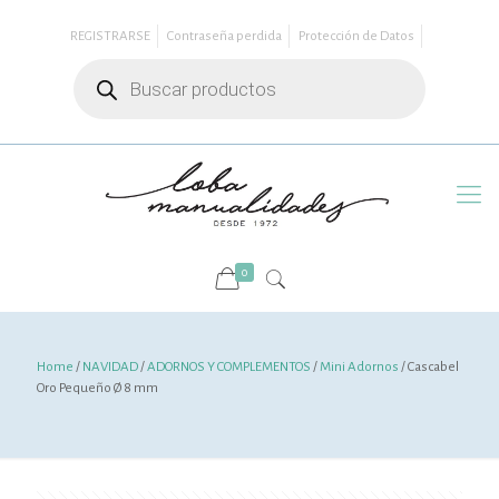
REGISTRARSE
Contraseña perdida
Protección de Datos
Búsqueda
de
productos
0
Home
/
NAVIDAD
/
ADORNOS Y COMPLEMENTOS
/
Mini Adornos
/ Cascabel
Oro Pequeño Ø 8 mm