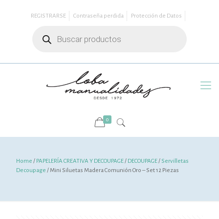
REGISTRARSE
Contraseña perdida
Protección de Datos
Búsqueda
de
productos
0
Home
/
PAPELERÍA CREATIVA Y DECOUPAGE
/
DECOUPAGE
/
Servilletas
Decoupage
/ Mini Siluetas Madera Comunión Oro – Set 12 Piezas