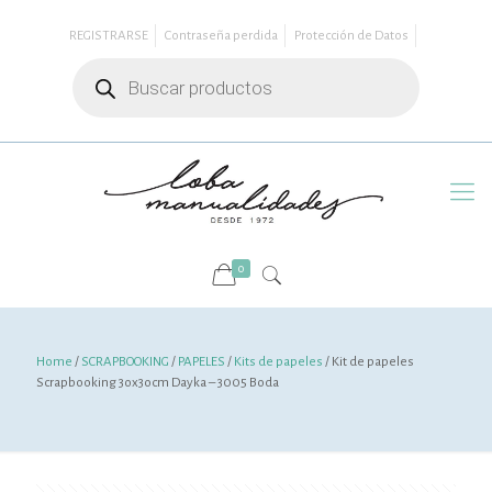
REGISTRARSE
Contraseña perdida
Protección de Datos
Búsqueda
de
productos
0
Home
/
SCRAPBOOKING
/
PAPELES
/
Kits de papeles
/ Kit de papeles
Scrapbooking 3ox3ocm Dayka – 3005 Boda