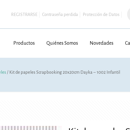
B
d
REGISTRARSE
Contraseña perdida
Protección de Datos
p
Productos
Quiénes Somos
Novedades
Ca
eles
/ Kit de papeles Scrapbooking 20x20cm Dayka – 1002 Infantil