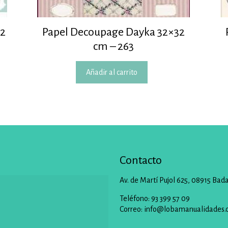
12
Papel Decoupage Dayka 32×32
cm – 263
Añadir al carrito
Contacto
Av. de Martí Pujol 625, 08915 Bad
Teléfono: 93 399 57 09
Correo:
info@lobamanualidades.