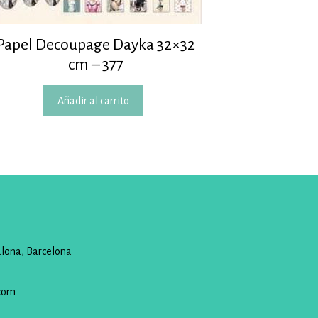
Papel Decoupage Dayka 32×32
cm – 377
Añadir al carrito
alona, Barcelona
com