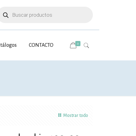
úsqueda
e
roductos
0
tálogos
CONTACTO
Mostrar todo