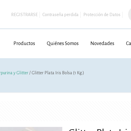
B
d
REGISTRARSE
Contraseña perdida
Protección de Datos
p
Productos
Quiénes Somos
Novedades
Ca
rpurina y Glitter
/ Glitter Plata Iris Bolsa (1 Kg.)