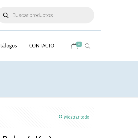
úsqueda
e
roductos
0
tálogos
CONTACTO
Mostrar todo