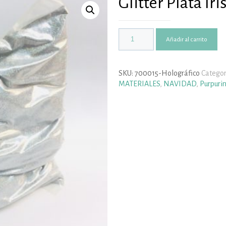
Glitter Plata Iri
Añadir al carrito
SKU:
700015-Holográfico
Categor
MATERIALES
,
NAVIDAD
,
Purpurin