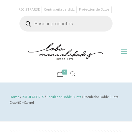
REGISTRARSE
Contraseña perdida
Protección de Datos
Búsqueda
de
productos
0
Home
/
ROTULADORES
/
Rotulador Doble Punta
/ Rotulador Doble Punta
Graph’O – Camel