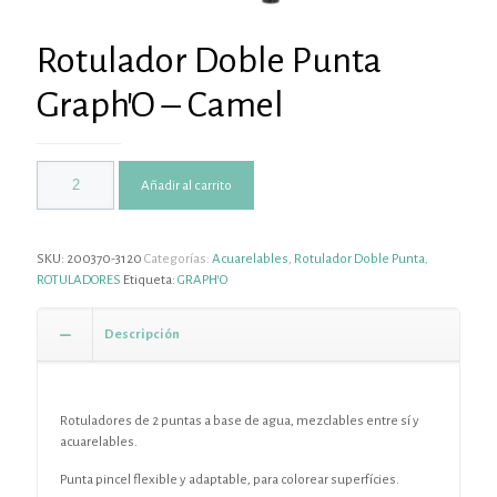
Rotulador Doble Punta
Graph’O – Camel
Añadir al carrito
SKU:
200370-3120
Categorías:
Acuarelables
,
Rotulador Doble Punta
,
ROTULADORES
Etiqueta:
GRAPH'O
Descripción
Rotuladores de 2 puntas a base de agua, mezclables entre sí y
acuarelables.
Punta pincel flexible y adaptable, para colorear superfícies.