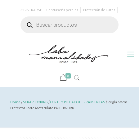
REGISTRARSE
Contraseña perdida
Protección de Datos
Búsqueda
de
productos
0
Home
/
SCRAPBOOKING
/
CORTE Y PLEGADO HERRAMIENTAS
/ Regla 60cm
Protector Corte Metacrilato PATCHWORK