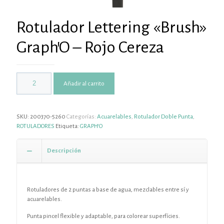
Rotulador Lettering «Brush»
Graph’O – Rojo Cereza
Añadir al carrito
SKU:
200370-5260
Categorías:
Acuarelables
,
Rotulador Doble Punta
,
ROTULADORES
Etiqueta:
GRAPH'O
Descripción
Rotuladores de 2 puntas a base de agua, mezclables entre sí y
acuarelables.
Punta pincel flexible y adaptable, para colorear superfícies.