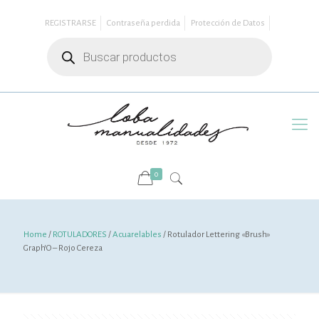
REGISTRARSE
Contraseña perdida
Protección de Datos
Búsqueda
de
productos
0
Home
/
ROTULADORES
/
Acuarelables
/ Rotulador Lettering «Brush»
Graph’O – Rojo Cereza