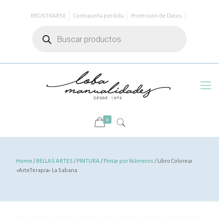
REGISTRARSE
Contraseña perdida
Protección de Datos
Búsqueda
de
productos
0
Home
/
BELLAS ARTES
/
PINTURA
/
Pintar por Números
/ Libro Colorear
«ArteTerapia» La Sabana