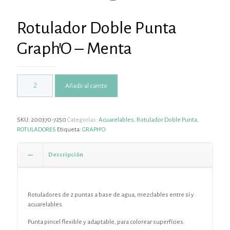
Rotulador Doble Punta
Graph’O – Menta
Añadir al carrito
SKU:
200370-7250
Categorías:
Acuarelables
,
Rotulador Doble Punta
,
ROTULADORES
Etiqueta:
GRAPH'O
Descripción
Rotuladores de 2 puntas a base de agua, mezclables entre sí y
acuarelables.
Punta pincel flexible y adaptable, para colorear superfícies.