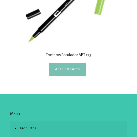
Tombow Rotulador ABT 173
Añadir al carrito
Menu
Productos