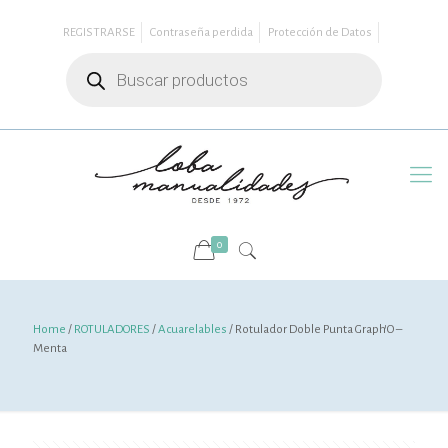
REGISTRARSE
Contraseña perdida
Protección de Datos
Búsqueda
de
productos
0
Home
/
ROTULADORES
/
Acuarelables
/ Rotulador Doble Punta Graph’O –
Menta