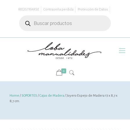
REGISTRARSE
Contraseña perdida
Protección de Datos
Búsqueda
de
productos
0
Home
/
SOPORTES
/
Cajas de Madera
/ Joyero Espejo de Madera 13 x 8,7 x
8,7 cm.