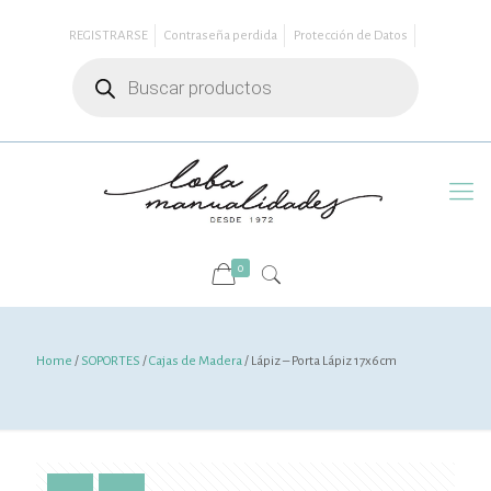
REGISTRARSE
Contraseña perdida
Protección de Datos
Búsqueda
de
productos
0
Home
/
SOPORTES
/
Cajas de Madera
/ Lápiz – Porta Lápiz 17x6cm