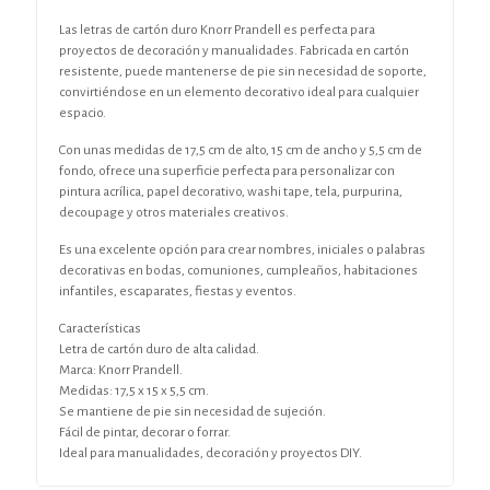
Las letras de cartón duro Knorr Prandell es perfecta para
proyectos de decoración y manualidades. Fabricada en cartón
resistente, puede mantenerse de pie sin necesidad de soporte,
convirtiéndose en un elemento decorativo ideal para cualquier
espacio.
Con unas medidas de 17,5 cm de alto, 15 cm de ancho y 5,5 cm de
fondo, ofrece una superficie perfecta para personalizar con
pintura acrílica, papel decorativo, washi tape, tela, purpurina,
decoupage y otros materiales creativos.
Es una excelente opción para crear nombres, iniciales o palabras
decorativas en bodas, comuniones, cumpleaños, habitaciones
infantiles, escaparates, fiestas y eventos.
Características
Letra de cartón duro de alta calidad.
Marca: Knorr Prandell.
Medidas: 17,5 x 15 x 5,5 cm.
Se mantiene de pie sin necesidad de sujeción.
Fácil de pintar, decorar o forrar.
Ideal para manualidades, decoración y proyectos DIY.