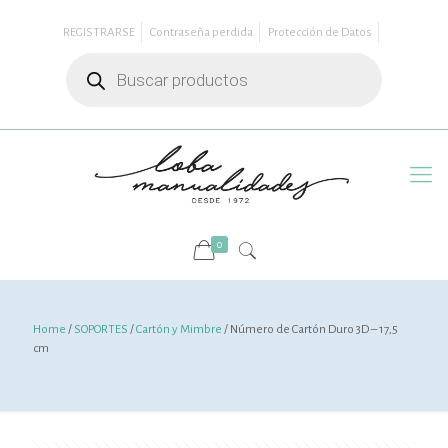
REGISTRARSE
Contraseña perdida
Protección de Datos
Búsqueda
de
productos
0
Home
/
SOPORTES
/
Cartón y Mimbre
/ Número de Cartón Duro 3D – 17,5
cm