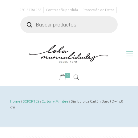
REGISTRARSE
Contraseña perdida
Protección de Datos
Búsqueda
de
productos
0
Home
/
SOPORTES
/
Cartón y Mimbre
/ Símbolo de Cartón Duro 3D – 17,5
cm