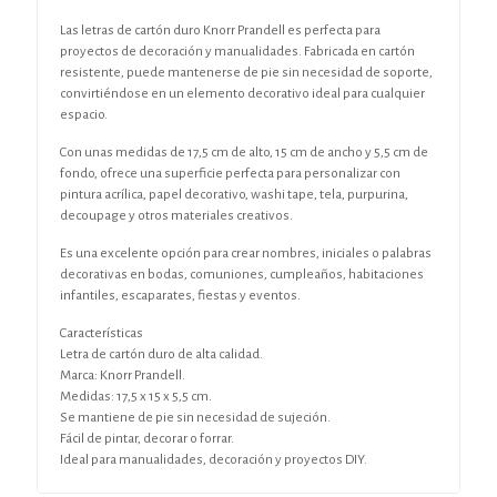
Las letras de cartón duro Knorr Prandell es perfecta para
proyectos de decoración y manualidades. Fabricada en cartón
resistente, puede mantenerse de pie sin necesidad de soporte,
convirtiéndose en un elemento decorativo ideal para cualquier
espacio.
Con unas medidas de 17,5 cm de alto, 15 cm de ancho y 5,5 cm de
fondo, ofrece una superficie perfecta para personalizar con
pintura acrílica, papel decorativo, washi tape, tela, purpurina,
decoupage y otros materiales creativos.
Es una excelente opción para crear nombres, iniciales o palabras
decorativas en bodas, comuniones, cumpleaños, habitaciones
infantiles, escaparates, fiestas y eventos.
Características
Letra de cartón duro de alta calidad.
Marca: Knorr Prandell.
Medidas: 17,5 x 15 x 5,5 cm.
Se mantiene de pie sin necesidad de sujeción.
Fácil de pintar, decorar o forrar.
Ideal para manualidades, decoración y proyectos DIY.