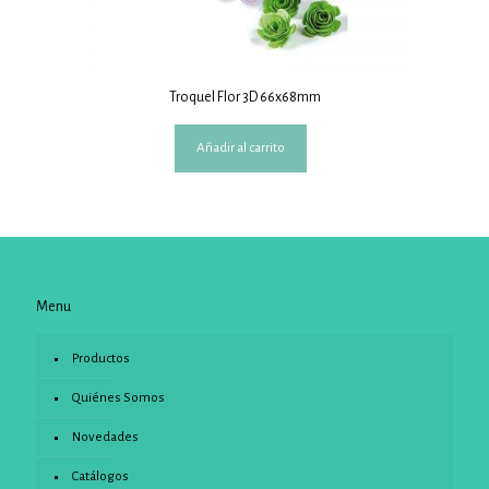
Troquel Flor 3D 66x68mm
Añadir al carrito
Menu
Productos
Quiénes Somos
Novedades
Catálogos