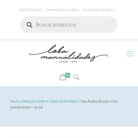
REGISTRARSE
Contraseña perdida
Protección de Datos
Búsqueda
de
productos
0
Home
/
MAQUETISMO Y CONSTRUCCIONES
/ Teja Árabe (Escala 1/10)
50x25x9mm – 25 ud