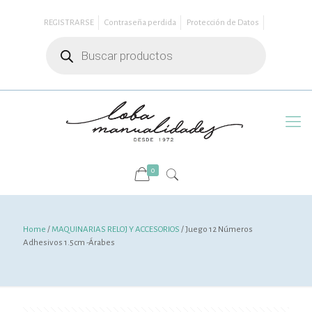
REGISTRARSE
Contraseña perdida
Protección de Datos
Búsqueda
de
productos
0
Home
/
MAQUINARIAS RELOJ Y ACCESORIOS
/ Juego 12 Números
Adhesivos 1.5cm -Árabes