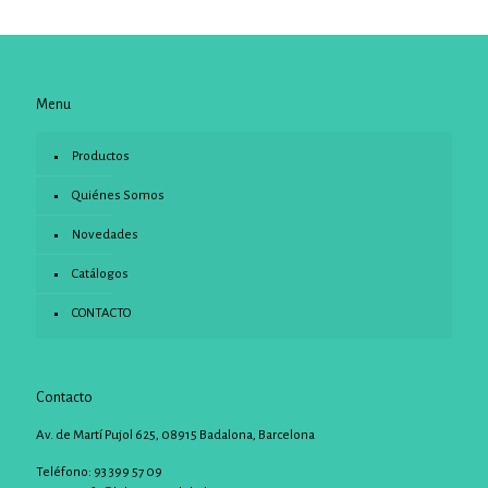
Menu
Productos
Quiénes Somos
Novedades
Catálogos
CONTACTO
Contacto
Av. de Martí Pujol 625, 08915 Badalona, Barcelona
Teléfono: 93 399 57 09