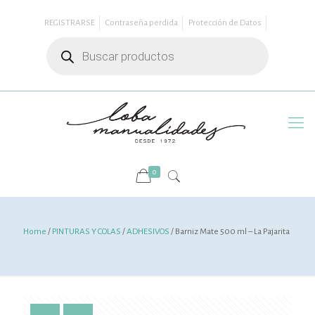
REGISTRARSE
Contraseña perdida
Protección de Datos
Búsqueda
de
productos
0
Home
/
PINTURAS Y COLAS
/
ADHESIVOS
/ Barniz Mate 500 ml – La Pajarita