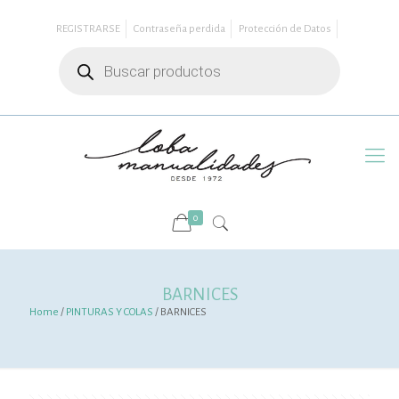
REGISTRARSE
Contraseña perdida
Protección de Datos
Búsqueda
de
productos
0
BARNICES
Home
/
PINTURAS Y COLAS
/ BARNICES