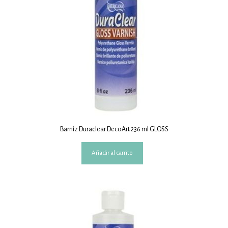
Barniz Duraclear DecoArt 236 ml GLOSS
Añadir al carrito