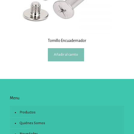
Tornillo Encuadernador
Añadir al carrito
Menu
Productos
Quiénes Somos
Novedades