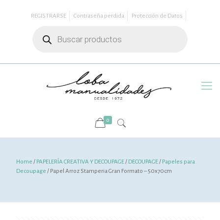
REGISTRARSE
Contraseña perdida
Protección de Datos
Búsqueda
de
productos
0
Home
/
PAPELERÍA CREATIVA Y DECOUPAGE
/
DECOUPAGE
/
Papeles para
Decoupage
/ Papel Arroz Stamperia Gran Formato – 50x70cm