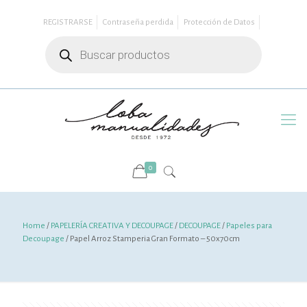
REGISTRARSE
Contraseña perdida
Protección de Datos
Búsqueda
de
productos
0
Home
/
PAPELERÍA CREATIVA Y DECOUPAGE
/
DECOUPAGE
/
Papeles para
Decoupage
/ Papel Arroz Stamperia Gran Formato – 50x70cm