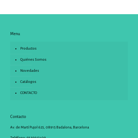
Menu
Productos
Quiénes Somos
Novedades
Catálogos
CONTACTO
Contacto
Av. de Martí Pujol 625, 08915 Badalona, Barcelona
Teléfono: 93 399 57 09