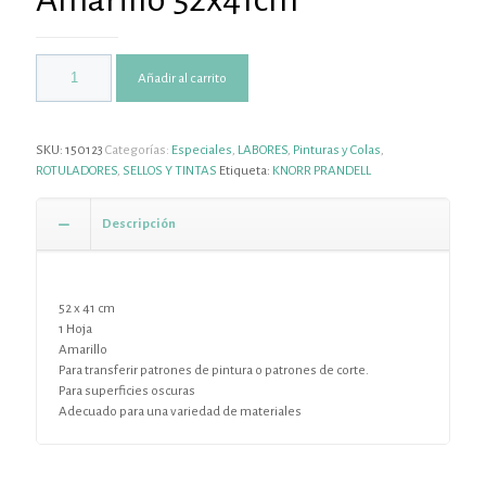
Añadir al carrito
SKU:
150123
Categorías:
Especiales
,
LABORES
,
Pinturas y Colas
,
ROTULADORES
,
SELLOS Y TINTAS
Etiqueta:
KNORR PRANDELL
Descripción
52 x 41 cm
1 Hoja
Amarillo
Para transferir patrones de pintura o patrones de corte.
Para superficies oscuras
Adecuado para una variedad de materiales