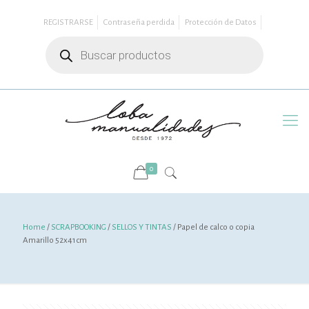
REGISTRARSE
Contraseña perdida
Protección de Datos
Búsqueda
de
productos
0
Home
/
SCRAPBOOKING
/
SELLOS Y TINTAS
/ Papel de calco o copia
Amarillo 52x41cm