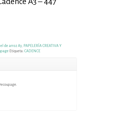
Cadence A3 – 447
el de arroz A3
,
PAPELERÍA CREATIVA Y
upage
Etiqueta:
CADENCE
Decoupage.