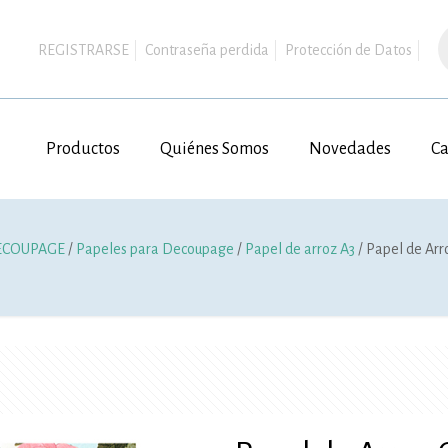
B
d
REGISTRARSE
Contraseña perdida
Protección de Datos
p
Productos
Quiénes Somos
Novedades
Ca
ECOUPAGE
/
Papeles para Decoupage
/
Papel de arroz A3
/ Papel de Arr