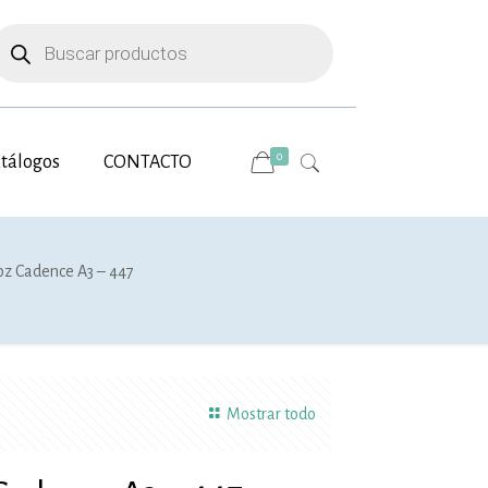
úsqueda
e
roductos
0
tálogos
CONTACTO
oz Cadence A3 – 447
Mostrar todo