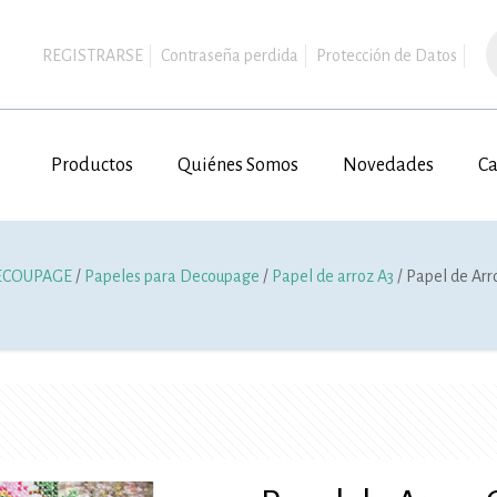
B
d
REGISTRARSE
Contraseña perdida
Protección de Datos
p
Productos
Quiénes Somos
Novedades
Ca
ECOUPAGE
/
Papeles para Decoupage
/
Papel de arroz A3
/ Papel de Arr