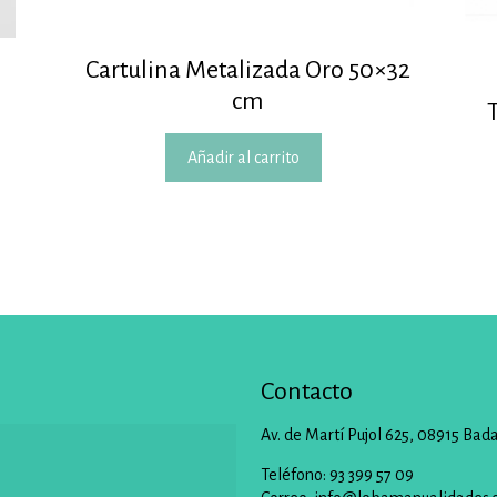
Cartulina Metalizada Oro 50×32
cm
Añadir al carrito
Contacto
Av. de Martí Pujol 625, 08915 Bad
Teléfono: 93 399 57 09