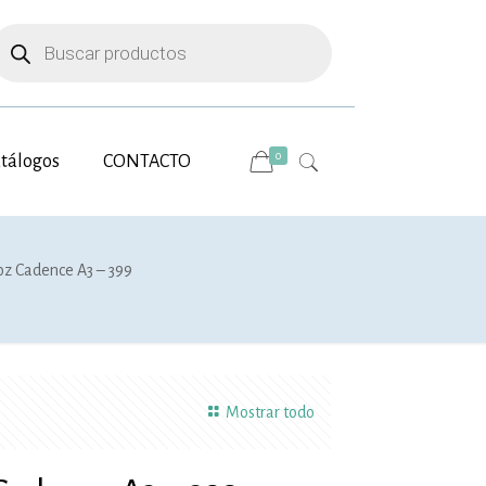
úsqueda
e
roductos
0
tálogos
CONTACTO
oz Cadence A3 – 399
Mostrar todo