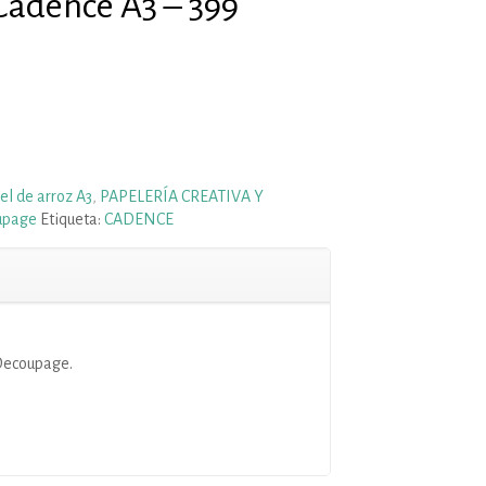
Cadence A3 – 399
el de arroz A3
,
PAPELERÍA CREATIVA Y
upage
Etiqueta:
CADENCE
Decoupage.