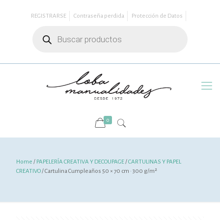
REGISTRARSE
Contraseña perdida
Protección de Datos
Búsqueda
de
productos
0
Home
/
PAPELERÍA CREATIVA Y DECOUPAGE
/
CARTULINAS Y PAPEL
CREATIVO
/ Cartulina Cumpleaños 50 × 70 cm · 300 g/m²