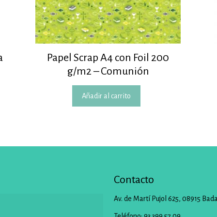
a
Papel Scrap A4 con Foil 200
g/m2 – Comunión
Añadir al carrito
Contacto
Av. de Martí Pujol 625, 08915 Bad
Teléfono: 93 399 57 09