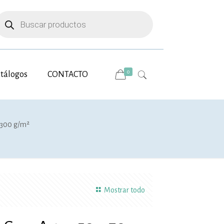
úsqueda
e
roductos
0
tálogos
CONTACTO
· 300 g/m²
Mostrar todo