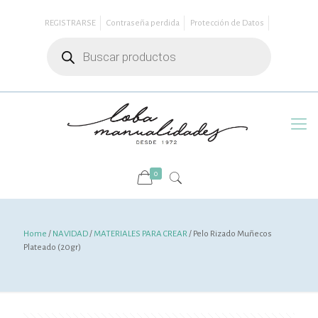
REGISTRARSE
Contraseña perdida
Protección de Datos
Búsqueda
de
productos
0
Home
/
NAVIDAD
/
MATERIALES PARA CREAR
/ Pelo Rizado Muñecos
Plateado (20gr)