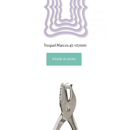
de
producto
Troquel Marcos 45-107mm
Añadir al carrito