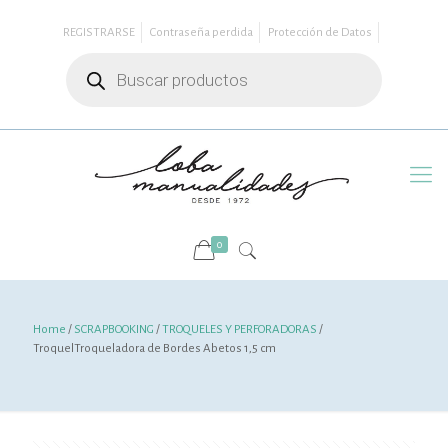
REGISTRARSE
Contraseña perdida
Protección de Datos
Búsqueda
de
productos
0
Home
/
SCRAPBOOKING
/
TROQUELES Y PERFORADORAS
/
TroquelTroqueladora de Bordes Abetos 1,5 cm