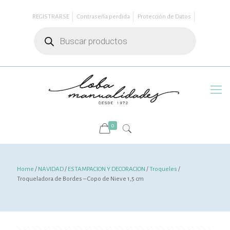
REGISTRARSE
Contraseña perdida
Protección de Datos
Búsqueda
de
productos
0
Home
/
NAVIDAD
/
ESTAMPACION Y DECORACION
/
Troqueles
/
Troqueladora de Bordes – Copo de Nieve 1,5 cm