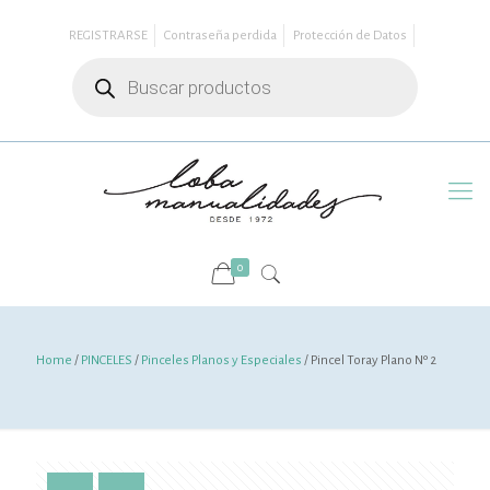
REGISTRARSE
Contraseña perdida
Protección de Datos
Búsqueda
de
productos
0
Home
/
PINCELES
/
Pinceles Planos y Especiales
/ Pincel Toray Plano Nº 2