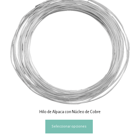
Hilo de Alpaca con Núcleo de Cobre
Este
Seleccionar opciones
producto
tiene