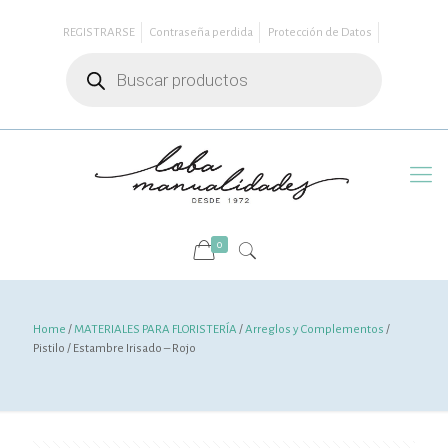
REGISTRARSE
Contraseña perdida
Protección de Datos
Búsqueda
de
productos
0
Home
/
MATERIALES PARA FLORISTERÍA
/
Arreglos y Complementos
/
Pistilo / Estambre Irisado – Rojo