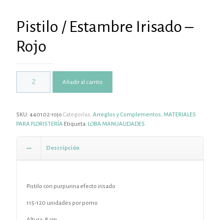
Pistilo / Estambre Irisado –
Rojo
Añadir al carrito
SKU:
440102-rojo
Categorías:
Arreglos y Complementos
,
MATERIALES
PARA FLORISTERÍA
Etiqueta:
LOBA MANUALIDADES
Descripción
Pistilo con purpurina efecto irisado
115-120 unidades por pomo
Altura: 8 cm