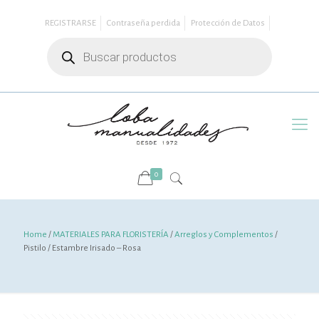
REGISTRARSE
Contraseña perdida
Protección de Datos
Búsqueda
de
productos
0
Home
/
MATERIALES PARA FLORISTERÍA
/
Arreglos y Complementos
/
Pistilo / Estambre Irisado – Rosa