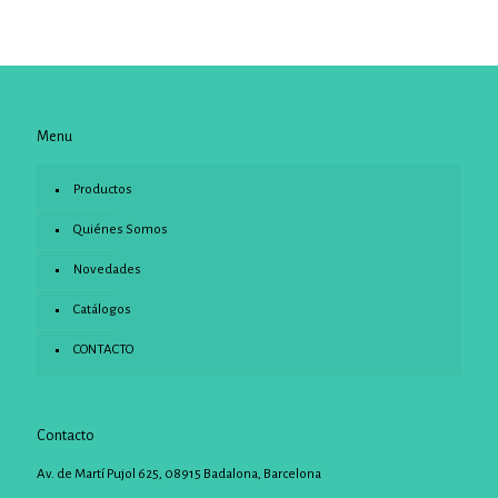
Menu
Productos
Quiénes Somos
Novedades
Catálogos
CONTACTO
Contacto
Av. de Martí Pujol 625, 08915 Badalona, Barcelona